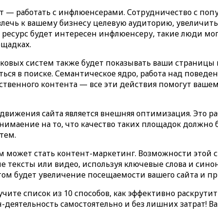
т — работать с инфлюенсерами. Сотрудничество с поп
лечь к вашему бизнесу целевую аудиторию, увеличить
ресурс будет интересен инфлюенсеру, такие люди мог
ощадках.
ковых систем также будет показывать ваши страницы 
ться в поиске. Семантическое ядро, работа над повед
ственного контента — все эти действия помогут ваше
ижения сайта является внешняя оптимизация. Это раб
нимаение на то, что качество таких площадок должно
тем.
ожет стать контент-маркетинг. Возможности этой стр
е тексты или видео, используя ключевые слова и син
том будет увеличение посещаемости вашего сайта и п
ите список из 10 способов, как эффективно раскрутить 
-деятельность самостоятельно и без лишних затрат! В