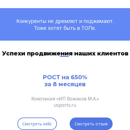
Конкуренты не дремлют и поджимают.
Тоже хотят быть в ТОПе.
Успехи продвижения наших клиентов
РОСТ на 650%
за 8 месяцев
Компания «ИП Вожаков М.А.»
usports.ru
Смотреть кейс
Смотреть отзыв