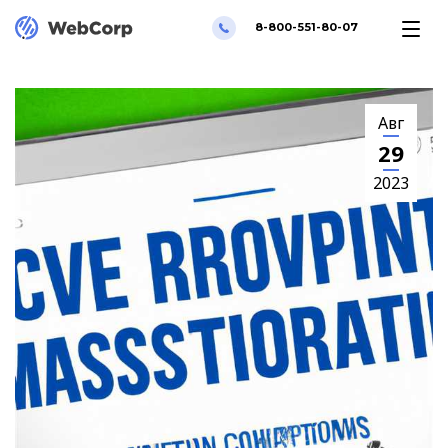
8-800-551-80-07
Авг
29
2023