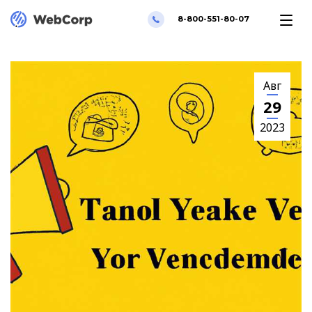
8-800-551-80-07
Авг
29
2023