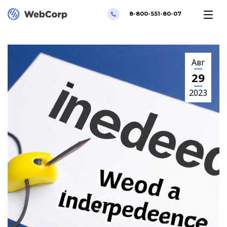
8-800-551-80-07
Авг
29
2023