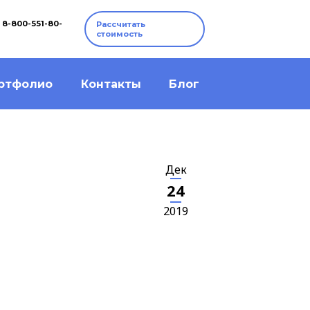
8-800-551-80-
Рассчитать
стоимость
ртфолио
Контакты
Блог
Дек
24
2019