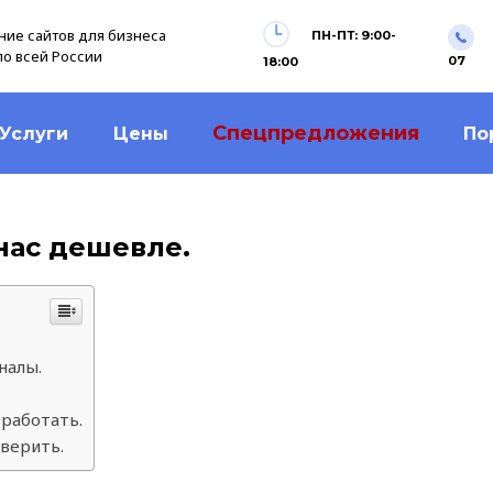
ие сайтов для бизнеса
ПН-ПТ: 9:00-
по всей России
07
18:00
Спецпредложения
Услуги
Цены
По
нас дешевле.
налы.
работать.
верить.