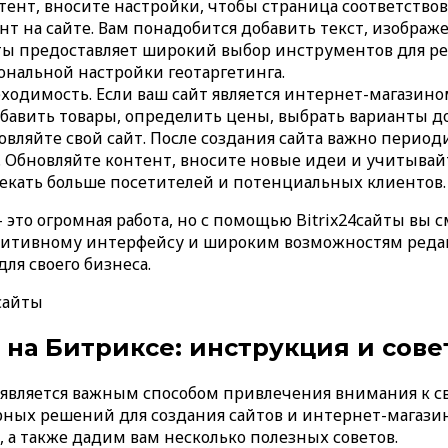
тент, вносите настройки, чтобы страница соответство
т на сайте. Вам понадобится добавить текст, изображ
сайты предоставляет широкий выбор инструментов для р
ональной настройки геотаргетинга.
бходимость. Если ваш сайт является интернет-магазино
бавить товары, определить цены, выбрать варианты до
вляйте свой сайт. После создания сайта важно период
Обновляйте контент, вносите новые идеи и учитывай
екать больше посетителей и потенциальных клиентов.
это огромная работа, но с помощью Bitrix24сайты вы с
туитивному интерфейсу и широким возможностям редак
ля своего бизнеса.
сайты
т на Битриксе: инструкция и сов
а является важным способом привлечения внимания к с
ных решений для создания сайтов и интернет-магазин
, а также дадим вам несколько полезных советов.