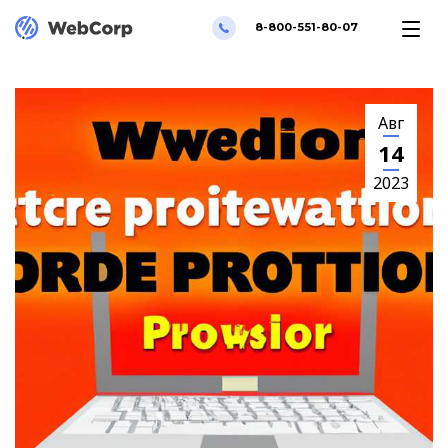
8-800-551-80-07
Авг
14
2023