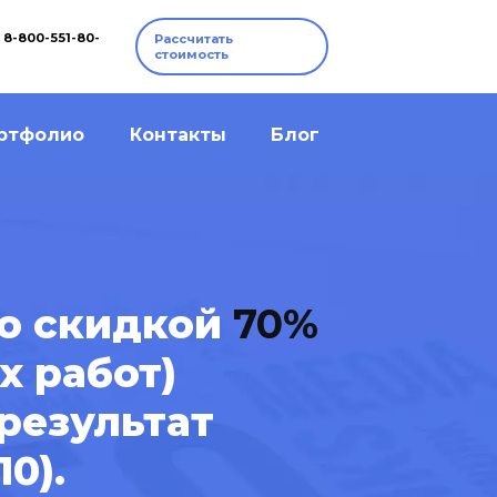
8-800-551-80-
Рассчитать
стоимость
ртфолио
Контакты
Блог
о скидкой
70%
х работ)
 результат
10).