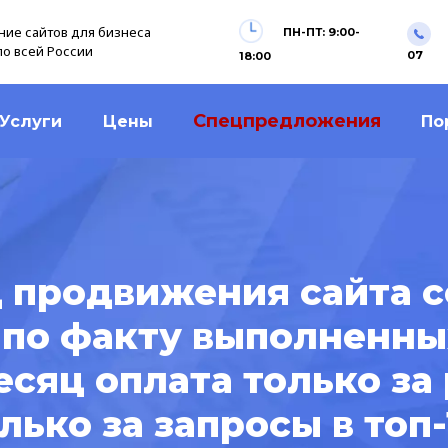
ие сайтов для бизнеса
ПН-ПТ: 9:00-
по всей России
07
18:00
Спецпредложения
Услуги
Цены
По
 продвижения сайта с
 по факту выполненны
сяц оплата только за
лько за запросы в топ-