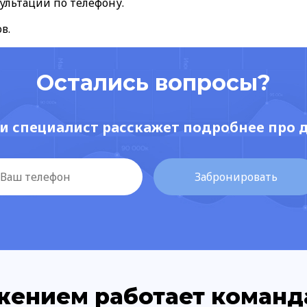
льтации по телефону.
в.
Остались вопросы?
 и специалист расскажет подробнее про 
ением работает команд