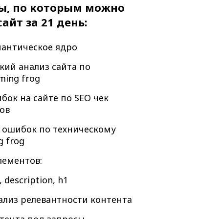
ы, по которым можно
айт за 21 день:
антическое ядро
кий анализ сайта по
ming frog
бок на сайте по SEO чек
тов
 ошибок по техническому
g frog
лементов:
, description, h1
лиз релевантности контента