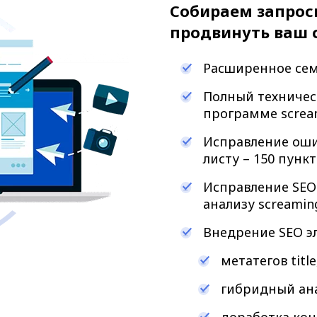
Собираем запрос
продвинуть ваш с
Расширенное сем
Полный техничес
программе screa
Исправление оши
листу – 150 пунк
Исправление SEO
анализу screamin
Внедрение SEO э
метатегов title
гибридный ана