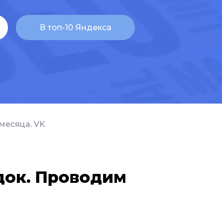
месяца. VK
док. Проводим