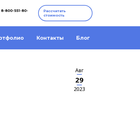
8-800-551-80-
Рассчитать
стоимость
ртфолио
Контакты
Блог
Авг
29
2023