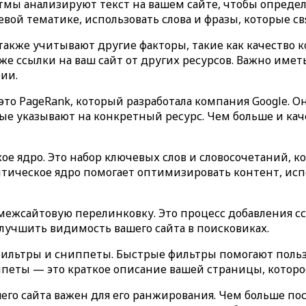
тмы анализируют текст на вашем сайте, чтобы определ
вой тематике, использовать слова и фразы, которые св
акже учитывают другие факторы, такие как качество к
кже ссылки на ваш сайт от других ресурсов. Важно име
ии.
то PageRank, который разработала компания Google. О
рые указывают на конкретный ресурс. Чем больше и кач
ое ядро. Это набор ключевых слов и словосочетаний, 
антическое ядро помогает оптимизировать контент, ис
ежсайтовую перелинковку. Это процесс добавления ссы
учшить видимость вашего сайта в поисковиках.
ильтры и сниппеты. Быстрые фильтры помогают поль
петы — это краткое описание вашей страницы, которое 
его сайта важен для его ранжирования. Чем больше п