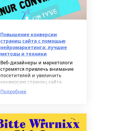
Повышение конверсии
страниц сайта с помощью
нейромаркетинга: лучшие
методы и техники
Веб-дизайнеры и маркетологи
стремятся привлечь внимание
посетителей и увеличить
конверсию страниц сайта.
Существует множество техник
Подробнее
и подходов, однако не все из
них эффективны.
Нейромаркетинг - это наука,
которая