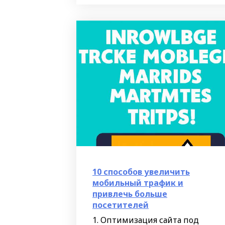
Данное решение отлично
подойдет для
10 способов увеличить
мобильный трафик и
привлечь больше
посетителей
1. Оптимизация сайта под