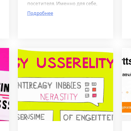
посетителя. Именно для себе,
если вы хотите увеличить
Подробнее
конверсию и привести больше
клиентов. Ведь взгляд с
телефона на путь от посетителя
до