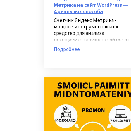
Метрика на сайт WordPress —
4 реальных способа
Счетчик Яндекс Метрика -
мощное инструментальное
средство для анализа
посещаемости вашего сайта. Он
позволяет получать подробную
Подробнее
статистику о трафике,
поведении пользователей и
конверсии. В данной статье мы