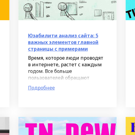
Юзабилити анализ сайта: 5
важных элементов главной
страницы с примерами
Время, которое люди проводят
в интернете, растет с каждым
годом. Все больше
пользователей обращают
внимание на удобство сайтов,
Подробнее
поскольку оно напрямую влияет
на их удовлетворенность и
время, которое они проводят на