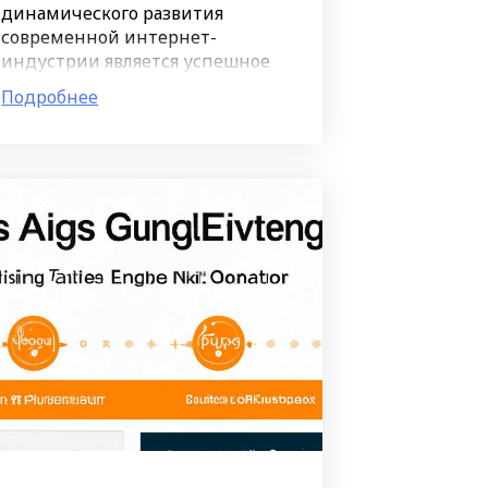
динамического развития
современной интернет-
индустрии является успешное
продвижение сайтов в
Подробнее
регионах. В условиях всё более
разнообразного и
взаимосвязанного
информационного
пространства,