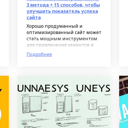
3 метода + 15 способов, чтобы
улучшить показатель успеха
сайта
Хорошо продуманный и
оптимизированный сайт может
стать мощным инструментом
для привлечения клиентов и
увеличения продаж.
Подробнее
Большинство компаний уже
успели осознать важность
конверсии и начали активно
работать над