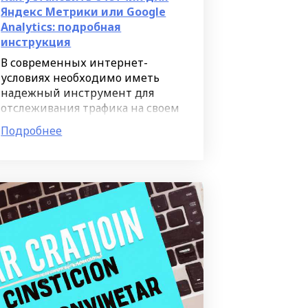
Яндекс Метрики или Google
Analytics: подробная
инструкция
В современных интернет-
условиях необходимо иметь
надежный инструмент для
отслеживания трафика на своем
сайте. Яндекс Метрика и Google
Подробнее
Analytics - это два из самых
популярных счетчика, которые
позволяют вам получить