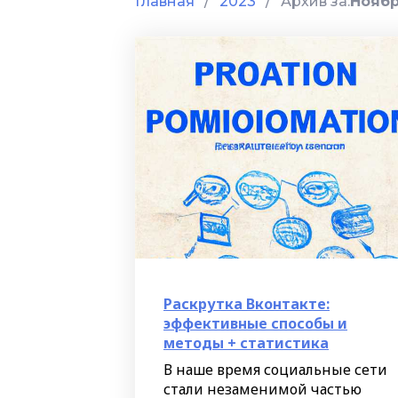
Главная
/
2023
/
Архив за:
Нояб
Раскрутка Вконтакте:
эффективные способы и
методы + статистика
В наше время социальные сети
стали незаменимой частью